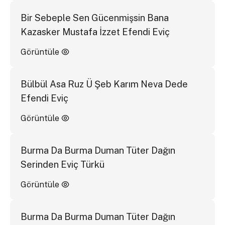
Bir Sebeple Sen Gücenmişsin Bana
Kazasker Mustafa İzzet Efendi Eviç
Görüntüle
Bülbül Asa Ruz Ü Şeb Karım Neva Dede
Efendi Eviç
Görüntüle
Burma Da Burma Duman Tüter Dağın
Serinden Eviç Türkü
Görüntüle
Burma Da Burma Duman Tüter Dağın