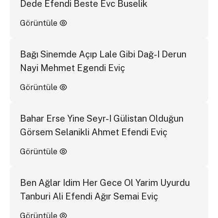
Dede Efendi Beste Evc Buselik
Görüntüle
Bağı Sinemde Açıp Lale Gibi Dağ-I Derun
Nayi Mehmet Egendi Eviç
Görüntüle
Bahar Erse Yine Seyr-I Gülistan Olduğun
Görsem Selanikli Ahmet Efendi Eviç
Görüntüle
Ben Ağlar Idim Her Gece Ol Yarim Uyurdu
Tanburi Ali Efendi Ağır Semai Eviç
Görüntüle