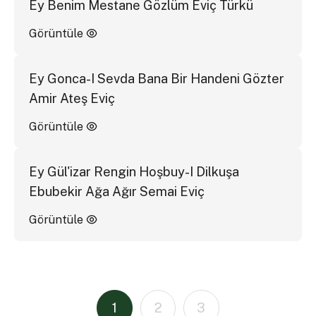
Ey Benim Mestane Gözlüm Eviç Türkü
Görüntüle
Ey Gonca-I Sevda Bana Bir Handeni Gözter
Amir Ateş Eviç
Görüntüle
Ey Gül'izar Rengin Hoşbuy-I Dilkuşa
Ebubekir Ağa Ağır Semai Eviç
Görüntüle
1
2
3