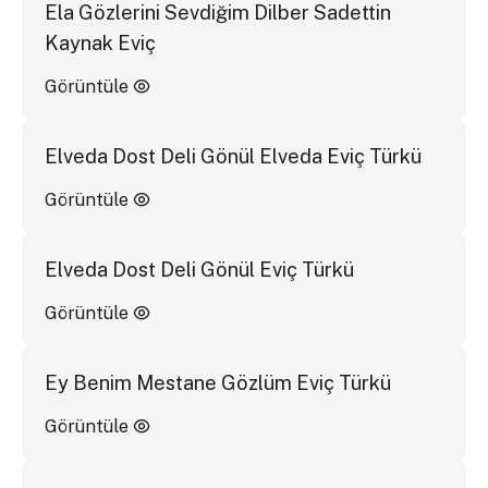
Ela Gözlerini Sevdiğim Dilber Sadettin
Kaynak Eviç
Görüntüle
Elveda Dost Deli Gönül Elveda Eviç Türkü
Görüntüle
Elveda Dost Deli Gönül Eviç Türkü
Görüntüle
Ey Benim Mestane Gözlüm Eviç Türkü
Görüntüle