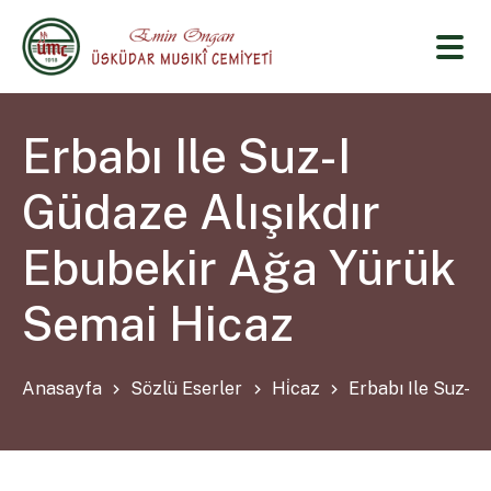
Erbabı Ile Suz-I
Güdaze Alışıkdır
Ebubekir Ağa Yürük
Semai Hicaz
Anasayfa
Sözlü Eserler
Hi̇caz
Erbabı Ile Suz-I