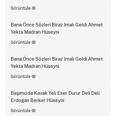
Görüntüle
Bana Önce Sözleri Biraz Imalı Geldi Ahmet
Yekta Madran Hüseyni
Görüntüle
Bana Önce Sözleri Biraz Imalı Geldi Ahmet
Yekta Madran Hüseyni
Görüntüle
Başımızda Kavak Yeli Eser Durur Deli Deli
Erdoğan Berker Hüseyni
Görüntüle