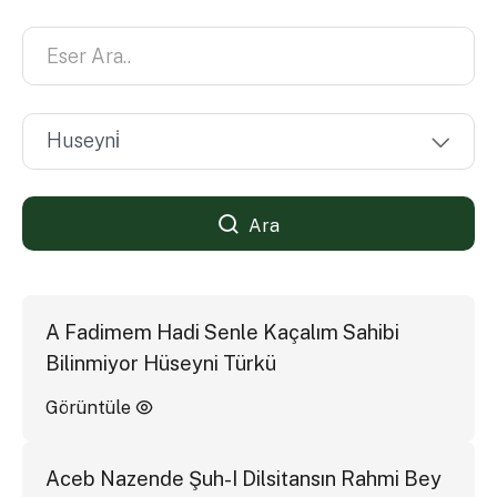
Ara
A Fadimem Hadi Senle Kaçalım Sahibi
Bilinmiyor Hüseyni Türkü
Görüntüle
Aceb Nazende Şuh-I Dilsitansın Rahmi Bey