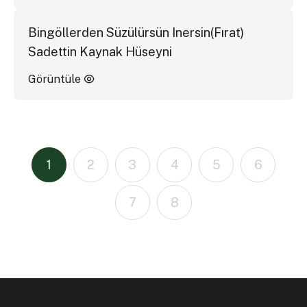
Bingöllerden Süzülürsün Inersin(Fırat)
Sadettin Kaynak Hüseyni
Görüntüle
1
2
3
4
5
6
7
8