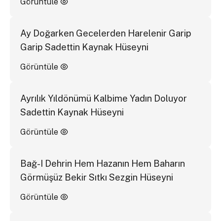
Görüntüle
Ay Doğarken Gecelerden Harelenir Garip
Garip Sadettin Kaynak Hüseyni
Görüntüle
Ayrılık Yıldönümü Kalbime Yadın Doluyor
Sadettin Kaynak Hüseyni
Görüntüle
Bağ-I Dehrin Hem Hazanın Hem Baharın
Görmüşüz Bekir Sıtkı Sezgin Hüseyni
Görüntüle