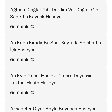
Ağlarım Çağlar Gibi Derdim Var Dağlar Gibi
Sadettin Kaynak Hüseyni
Görüntüle
Ah Eden Kimdir Bu Saat Kuytuda Selahattin
İçli Hüseyni
Görüntüle
Ah Eyle Gönül Hacle-I Dildare Dayansın
Lavtacı Hristo Hüseyni
Görüntüle
Aksadeler Giyer Boylu Boyunca Hüseyni