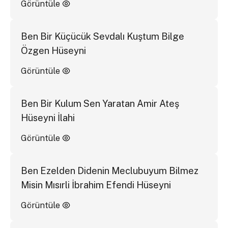
Görüntüle
Ben Bir Küçücük Sevdalı Kuştum Bilge
Özgen Hüseyni
Görüntüle
Ben Bir Kulum Sen Yaratan Amir Ateş
Hüseyni İlahi
Görüntüle
Ben Ezelden Didenin Meclubuyum Bilmez
Misin Mısırli İbrahim Efendi Hüseyni
Görüntüle