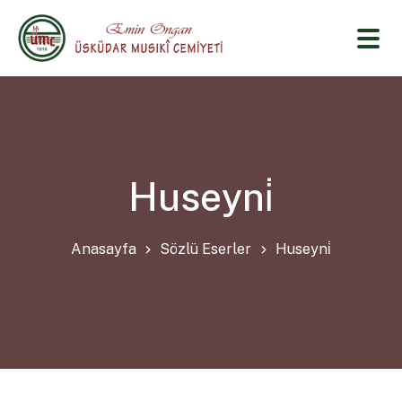
Huseyni̇
Anasayfa
Sözlü Eserler
Huseyni̇