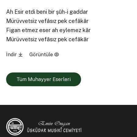
Ah Esir etdi beni bir şûh-i gaddar
Mürüvvetsiz vefâsız pek cefâkâr
Figan etmez eser ah eylemez kâr
Mürüvvetsiz vefâsız pek cefâkâr
İndir
Görüntüle
Tüm Muhayyer Eserleri