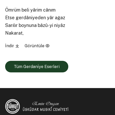
Ömrüm beli yârim cânım
Etse gerdâniyeden yâr ağaz
Sarılır boynuna bâzû-yi niyâz
Nakarat,
İndir
Görüntüle
Tüm Gerdani̇ye Eserleri