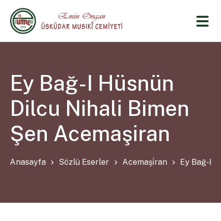
Ey Bağ-I Hüsnün
Dilcu Nihali Bimen
Şen Acemaşiran
Anasayfa
Sözlü Eserler
Acemaşi̇ran
Ey Bağ-I H