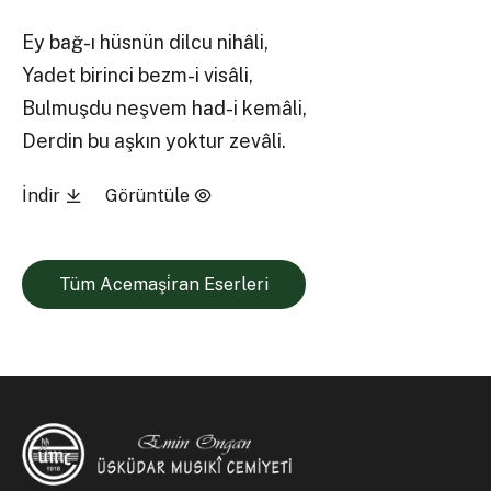
Ey bağ-ı hüsnün dilcu nihâli,
Yadet birinci bezm-i visâli,
Bulmuşdu neşvem had-i kemâli,
Derdin bu aşkın yoktur zevâli.
İndir
Görüntüle
Tüm Acemaşi̇ran Eserleri