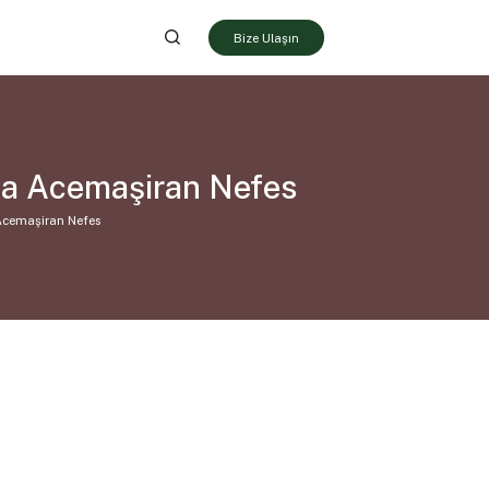
Bize Ulaşın
şca Acemaşiran Nefes
 Acemaşiran Nefes