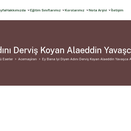
ayfa
Hakkımızda
Eğitim Sınıflarımız
Korolarımız
Nota Arşivi
İletişim
dını Derviş Koyan Alaeddin Yava
ü Eserler
Acemaşi̇ran
Ey Bana Iyi Diyen Adını Derviş Koyan Alaeddin Yavaşca