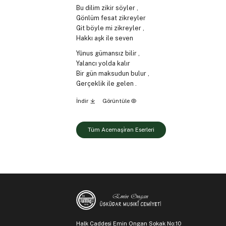
Bu dilim zikir söyler ,
Gönlüm fesat zikreyler
Git böyle mi zikreyler ,
Hakkı aşk ile seven
Yûnus gümansız bilir ,
Yalancı yolda kalır
Bir gün maksudun bulur ,
Gerçeklik ile gelen .
İndir
Görüntüle
Tüm Acemaşi̇ran Eserleri
Halk Caddesi Emin Ongan Sokak No:10