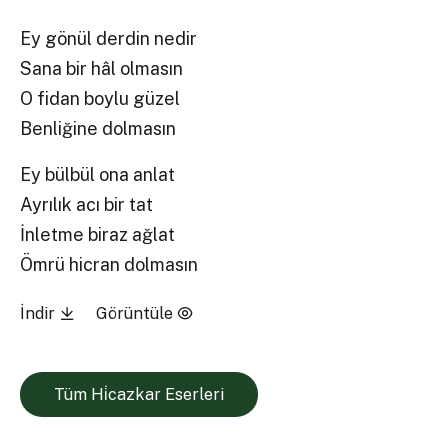
Ey gönül derdin nedir
Sana bir hâl olmasın
O fidan boylu güzel
Benliğine dolmasın
Ey bülbül ona anlat
Ayrılık acı bir tat
İnletme biraz ağlat
Ömrü hicran dolmasın
İndir
Görüntüle
Tüm Hi̇cazkar Eserleri