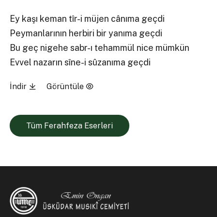
Ey kaşı keman tîr-i müjen cânıma geçdi
Peymanlarının herbiri bir yanıma geçdi
Bu geç nigehe sabr-ı tehammül nice mümkün
Evvel nazarın sîne-i sûzanıma geçdi
İndir
Görüntüle
Tüm Ferahfeza Eserleri