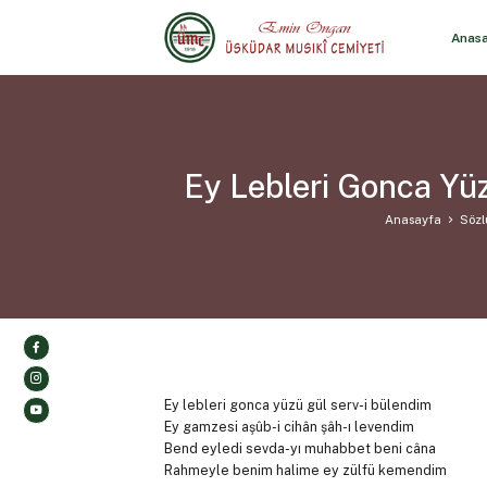
Anas
Ey Lebleri Gonca Yü
Anasayfa
Sözl
Ey lebleri gonca yüzü gül serv-i bülendim
Ey gamzesi aşûb-i cihân şâh-ı levendim
Bend eyledi sevda-yı muhabbet beni câna
Rahmeyle benim halime ey zülfü kemendim