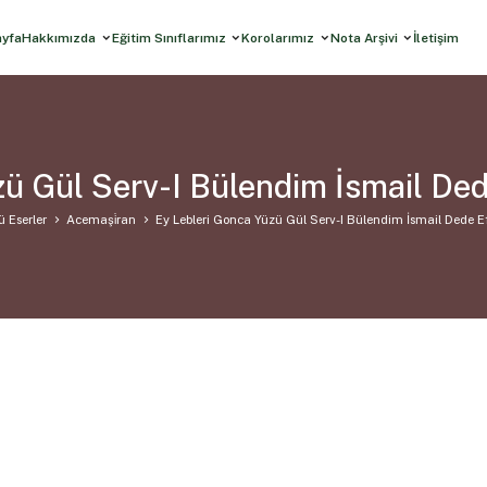
ayfa
Hakkımızda
Eğitim Sınıflarımız
Korolarımız
Nota Arşivi
İletişim
zü Gül Serv-I Bülendim İsmail De
ü Eserler
Acemaşi̇ran
Ey Lebleri Gonca Yüzü Gül Serv-I Bülendim İsmail Dede 