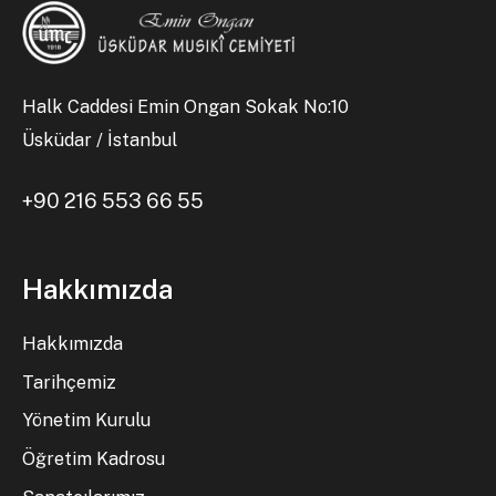
Halk Caddesi Emin Ongan Sokak No:10
Üsküdar / İstanbul
+90 216 553 66 55
Hakkımızda
Hakkımızda
Tarihçemiz
Yönetim Kurulu
Öğretim Kadrosu