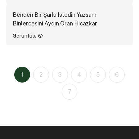
Benden Bir Şarkı Istedin Yazsam
Binlercesini Aydın Oran Hicazkar
Görüntüle
1
2
3
4
5
6
7