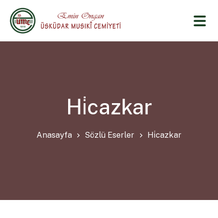
Hi̇cazkar
Anasayfa
Sözlü Eserler
Hi̇cazkar