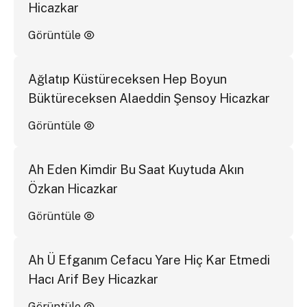
Hicazkar
Görüntüle
Ağlatıp Küstüreceksen Hep Boyun
Büktüreceksen Alaeddin Şensoy Hicazkar
Görüntüle
Ah Eden Kimdir Bu Saat Kuytuda Akın
Özkan Hicazkar
Görüntüle
Ah Ü Efganım Cefacu Yare Hiç Kar Etmedi
Hacı Arif Bey Hicazkar
Görüntüle