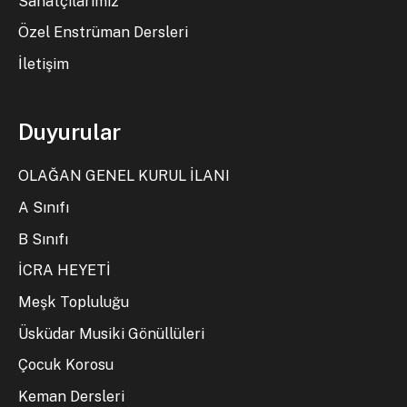
Sanatçılarımız
Özel Enstrüman Dersleri
İletişim
Duyurular
OLAĞAN GENEL KURUL İLANI
A Sınıfı
B Sınıfı
İCRA HEYETİ
Meşk Topluluğu
Üsküdar Musiki Gönüllüleri
Çocuk Korosu
Keman Dersleri