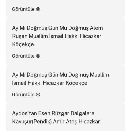
Görüntüle
Ay Mı Doğmuş Gün Mü Doğmuş Alem
Ruşen Muallim İsmail Hakkı Hicazkar
Köçekçe
Görüntüle
Ay Mı Doğmuş Gün Mü Doğmuş Muallim
İsmail Hakkı Hicazkar Köçekçe
Görüntüle
Aydos'tan Esen Rüzgar Dalgalara
Kavuşur(Pendik) Amir Ateş Hicazkar