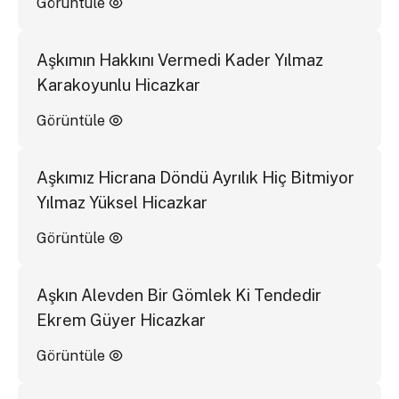
Görüntüle
Aşkımın Hakkını Vermedi Kader Yılmaz
Karakoyunlu Hicazkar
Görüntüle
Aşkımız Hicrana Döndü Ayrılık Hiç Bitmiyor
Yılmaz Yüksel Hicazkar
Görüntüle
Aşkın Alevden Bir Gömlek Ki Tendedir
Ekrem Güyer Hicazkar
Görüntüle