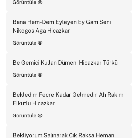
Görüntüle
Bana Hem-Dem Eyleyen Ey Gam Seni
Nikoğos Ağa Hicazkar
Görüntüle
Be Gemici Kullan Dümeni Hicazkar Türkü
Görüntüle
Bekledim Fecre Kadar Gelmedin Ah Rakım
Elkutlu Hicazkar
Görüntüle
Bekliyorum Salınarak Çık Raksa Heman