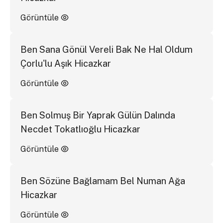
Görüntüle
Ben Sana Gönül Vereli Bak Ne Hal Oldum
Çorlu'lu Aşık Hicazkar
Görüntüle
Ben Solmuş Bir Yaprak Gülün Dalında
Necdet Tokatlıoğlu Hicazkar
Görüntüle
Ben Sözüne Bağlamam Bel Numan Ağa
Hicazkar
Görüntüle