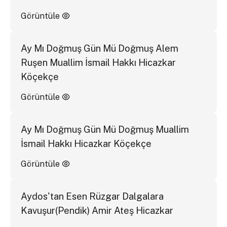
Görüntüle
Ay Mı Doğmuş Gün Mü Doğmuş Alem
Ruşen Muallim İsmail Hakkı Hicazkar
Köçekçe
Görüntüle
Ay Mı Doğmuş Gün Mü Doğmuş Muallim
İsmail Hakkı Hicazkar Köçekçe
Görüntüle
Aydos'tan Esen Rüzgar Dalgalara
Kavuşur(Pendik) Amir Ateş Hicazkar