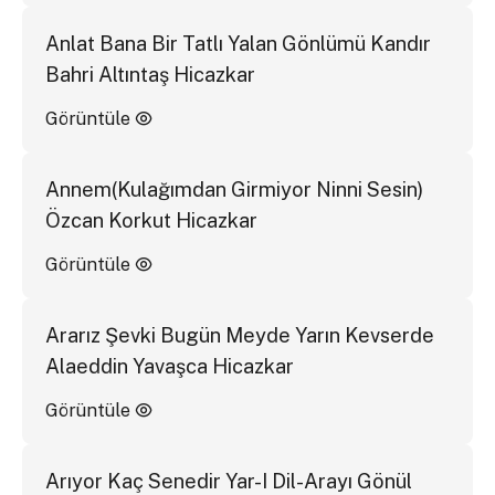
Anlat Bana Bir Tatlı Yalan Gönlümü Kandır
Bahri Altıntaş Hicazkar
Görüntüle
Annem(Kulağımdan Girmiyor Ninni Sesin)
Özcan Korkut Hicazkar
Görüntüle
Ararız Şevki Bugün Meyde Yarın Kevserde
Alaeddin Yavaşca Hicazkar
Görüntüle
Arıyor Kaç Senedir Yar-I Dil-Arayı Gönül