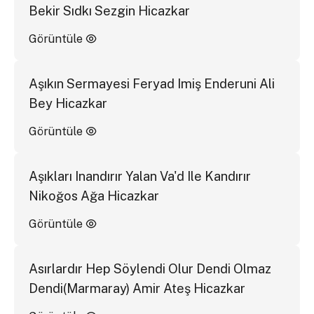
Bekir Sıdkı Sezgin Hicazkar
Görüntüle
Aşıkın Sermayesi Feryad Imiş Enderuni Ali
Bey Hicazkar
Görüntüle
Aşıkları Inandırır Yalan Va'd Ile Kandırır
Nikoğos Ağa Hicazkar
Görüntüle
Asırlardır Hep Söylendi Olur Dendi Olmaz
Dendi(Marmaray) Amir Ateş Hicazkar