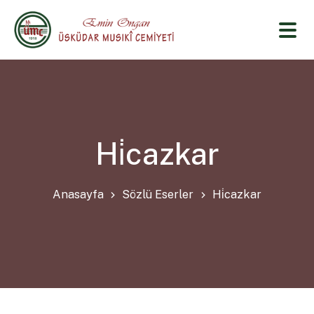
Hi̇cazkar
Anasayfa
Sözlü Eserler
Hi̇cazkar