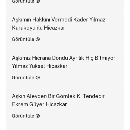
Görüntüle
Aşkımın Hakkını Vermedi Kader Yılmaz
Karakoyunlu Hicazkar
Görüntüle
Aşkımız Hicrana Döndü Ayrılık Hiç Bitmiyor
Yılmaz Yüksel Hicazkar
Görüntüle
Aşkın Alevden Bir Gömlek Ki Tendedir
Ekrem Güyer Hicazkar
Görüntüle