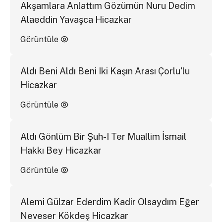
Akşamlara Anlattım Gözümün Nuru Dedim
Alaeddin Yavaşca Hicazkar
Görüntüle
Aldı Beni Aldı Beni Iki Kaşın Arası Çorlu'lu
Hicazkar
Görüntüle
Aldı Gönlüm Bir Şuh-I Ter Muallim İsmail
Hakkı Bey Hicazkar
Görüntüle
Alemi Gülzar Ederdim Kadir Olsaydım Eğer
Neveser Kökdeş Hicazkar