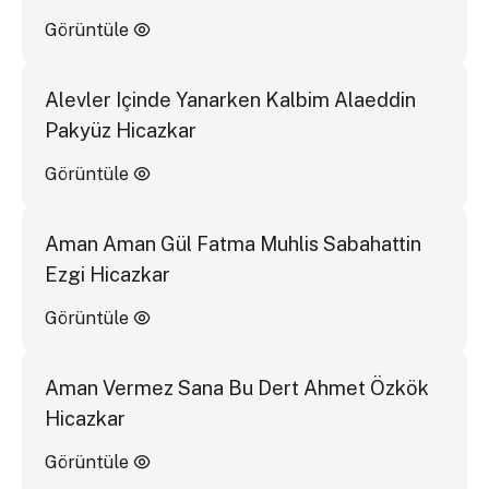
Görüntüle
Alevler Içinde Yanarken Kalbim Alaeddin
Pakyüz Hicazkar
Görüntüle
Aman Aman Gül Fatma Muhlis Sabahattin
Ezgi Hicazkar
Görüntüle
Aman Vermez Sana Bu Dert Ahmet Özkök
Hicazkar
Görüntüle