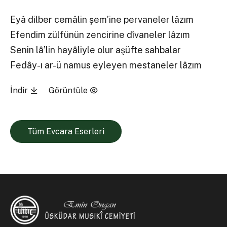
Eyâ dilber cemâlin şem’ine pervaneler lâzım
Efendim zülfünün zencirine dîvaneler lâzım
Senin lâ’lin hayâliyle olur aşüfte sahbalar
Fedây-ı ar-ü namus eyleyen mestaneler lâzım
İndir
Görüntüle
Tüm Evcara Eserleri