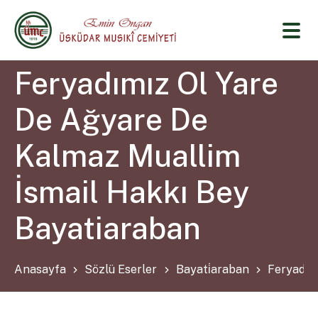
Feryadımız Ol Yare
De Ağyare De
Kalmaz Muallim
İsmail Hakkı Bey
Bayatiaraban
Anasayfa
Sözlü Eserler
Bayati̇araban
Feryadım