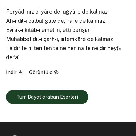
Feryâdımız ol yâre de, ağyâre de kalmaz
Âh-ı dil-i bülbül güle de, hâre de kalmaz
Evrak-ı kitâb-ı emelim, etti perişan
Muhabbet dil-i çarh-ı, sitemkâre de kalmaz
Ta dir te ni ten ten te ne nen na te ne dir ney(2
defa)
İndir
Görüntüle
Tüm Bayati̇araban Eserleri