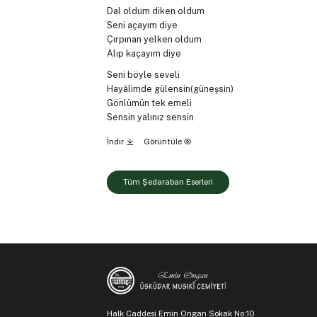
Dal oldum diken oldum
Seni açayım diye
Çırpınan yelken oldum
Alıp kaçayım diye
Seni böyle seveli
Hayâlimde gülensin(güneşsin)
Gönlümün tek emeli
Sensin yalınız sensin
İndir
Görüntüle
Tüm Şedaraban Eserleri
Halk Caddesi Emin Ongan Sokak No:10