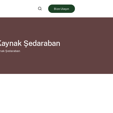
Bize Ulaşın
 Kaynak Şedaraban
ynak Şedaraban