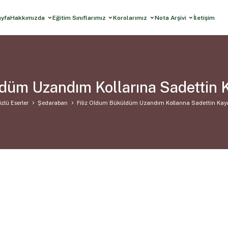
ayfa
Hakkımızda
Eğitim Sınıflarımız
Korolarımız
Nota Arşivi
İletişim
ldüm Uzandım Kollarına Sadettin
zlü Eserler
Şedaraban
Filiz Oldum Büküldüm Uzandım Kollarına Sadettin Ka