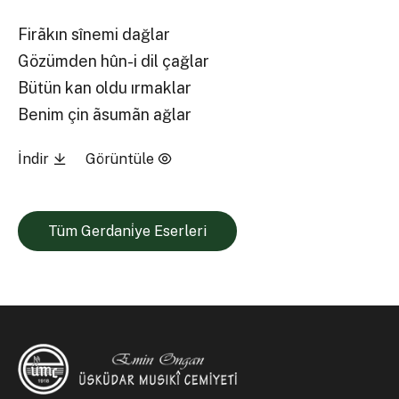
Firãkın sînemi dağlar
Gözümden hûn-i dil çağlar
Bütün kan oldu ırmaklar
Benim çin ãsumãn ağlar
İndir
Görüntüle
Tüm Gerdani̇ye Eserleri