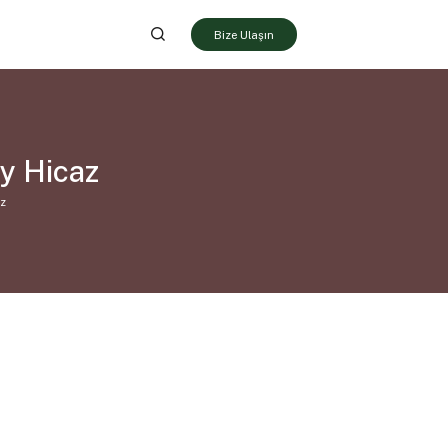
Bize Ulaşın
ey Hicaz
z