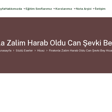
ayfa
Hakkımızda
Eğitim Sınıflarımız
Korolarımız
Nota Arşivi
İletişim
la Zalim Harab Oldu Can Şevki B
nasayfa
Sözlü Eserler
Hi̇caz
Firakınla Zalim Harab Oldu Can Şevki Bey Hica