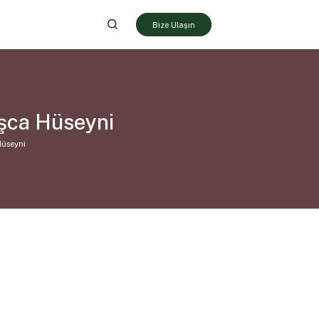
Bize Ulaşın
aşca Hüseyni
Hüseyni