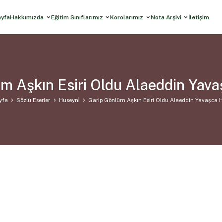
ayfa
Hakkımızda
Eğitim Sınıflarımız
Korolarımız
Nota Arşivi
İletişim
m Aşkın Esiri Oldu Alaeddin Yav
yfa
Sözlü Eserler
Huseyni̇
Garip Gönlüm Aşkın Esiri Oldu Alaeddin Yavaşca 