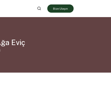
Bize Ulaşın
ğa Eviç
ç