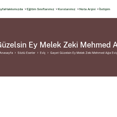
ayfa
Hakkımızda
Eğitim Sınıflarımız
Korolarımız
Nota Arşivi
İletişim
Güzelsin Ey Melek Zeki Mehmed A
Anasayfa
Sözlü Eserler
Evi̇ç
Gayet Güzelsin Ey Melek Zeki Mehmed Ağa Evi