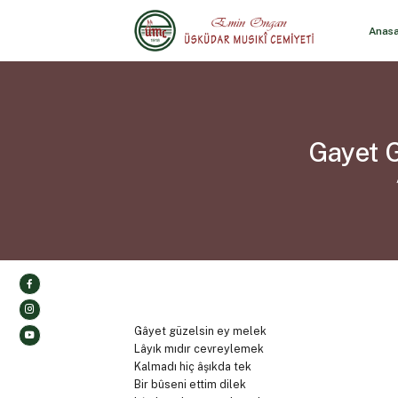
Anas
Gayet 
Gâyet güzelsin ey melek
Lâyık mıdır cevreylemek
Kalmadı hiç âşıkda tek
Bir bûseni ettim dilek