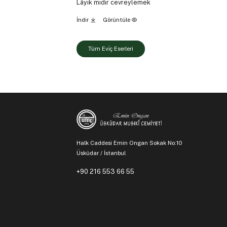
Lâyık mıdır cevreylemek
İndir
Görüntüle
Tüm Evi̇ç Eserleri
Halk Caddesi Emin Ongan Sokak No:10
Üsküdar / İstanbul
+90 216 553 66 55