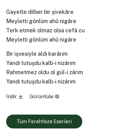
Gayetle dilber bir şivekâre
Meyletti gönlüm ahû nigâre
Terk etmek olmaz olsa cefâ cu
Meyletti gönlüm ahû nigâre
Bir işvesiyle aldı karârım
Yandı tutuşdu kalb-i nizârım
Rahmetmez oldu ol gül-i zârım
Yandı tutuşdu kalb-i nizârım
İndir
Görüntüle
Tüm Ferahfeza Eserleri