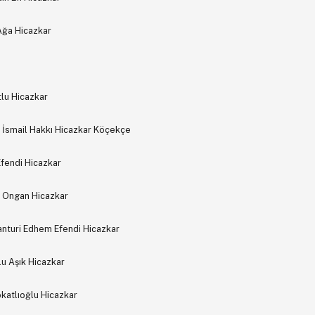
ğa Hicazkar
lu Hicazkar
 İsmail Hakkı Hicazkar Köçekçe
fendi Hicazkar
in Ongan Hicazkar
nturi Edhem Efendi Hicazkar
u Aşık Hicazkar
katlıoğlu Hicazkar