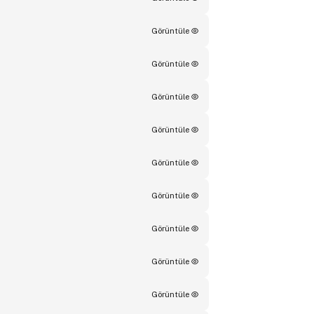
Görüntüle
Görüntüle
Görüntüle
Görüntüle
Görüntüle
Görüntüle
Görüntüle
Görüntüle
Görüntüle