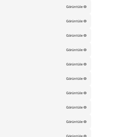
Görüntüle
Görüntüle
Görüntüle
Görüntüle
Görüntüle
Görüntüle
Görüntüle
Görüntüle
Görüntüle
Görüntüle