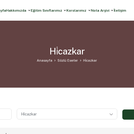
ayfa
Hakkımızda
Eğitim Sınıflarımız
Korolarımız
Nota Arşivi
İletişim
Hi̇cazkar
Anasayfa
Sözlü Eserler
Hi̇cazkar