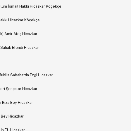
im İsmail Hakkı Hicazkar Köçekçe
akkı Hicazkar Köçekçe
k) Amir Ateş Hicazkar
 Sahak Efendi Hicazkar
Muhlis Sabahattin Ezgi Hicazkar
ri Şençalar Hicazkar
n Rıza Bey Hicazkar
i Bey Hicazkar
ih Ef. Hicazkar