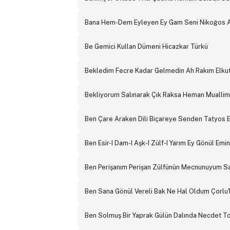
Bana Hem-Dem Eyleyen Ey Gam Seni Nikoğos A
Be Gemici Kullan Dümeni Hicazkar Türkü
Bekledim Fecre Kadar Gelmedin Ah Rakım Elkut
Bekliyorum Salınarak Çık Raksa Heman Muallim
Ben Çare Araken Dili Biçareye Senden Tatyos E
Ben Esir-I Dam-I Aşk-I Zülf-I Yarım Ey Gönül Em
Ben Perişanım Perişan Zülfünün Mecnunuyum Sa
Ben Sana Gönül Vereli Bak Ne Hal Oldum Çorlu'l
Ben Solmuş Bir Yaprak Gülün Dalında Necdet To