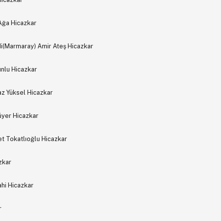
 Ağa Hicazkar
i(Marmaray) Amir Ateş Hicazkar
nlu Hicazkar
az Yüksel Hicazkar
üyer Hicazkar
t Tokatlıoğlu Hicazkar
zkar
hi Hicazkar
r