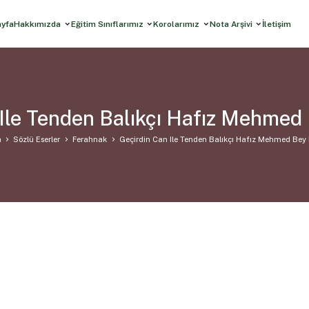
ayfa
Hakkımızda
Eğitim Sınıflarımız
Korolarımız
Nota Arşivi
İletişim
 Ile Tenden Balıkçı Hafız Mehmed
a
Sözlü Eserler
Ferahnak
Geçirdin Can Ile Tenden Balıkçı Hafız Mehmed Bey