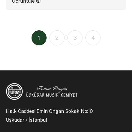
Görüntüle
1
2
3
4
Halk Caddesi Emin Ongan Sokak No:10
Üsküdar / İstanbul