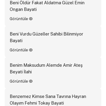
Beni Öldür Fakat Aldatma Güzel Emin
Ongan Bayati
Görüntüle
Beni Vurdu Güzeller Sahibi Bilinmiyor
Bayati
Görüntüle
Benim Maksudum Alemde Amir Ateş
Beyati İlahi
Görüntüle
Benzemez Kimse Sana Tavrına Hayran
Olayım Fehmi Tokay Bayati