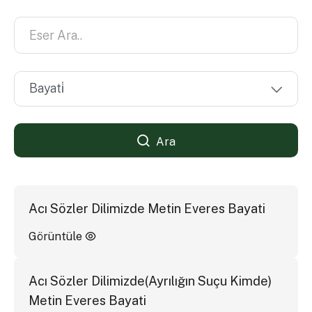
Ara
Acı Sözler Dilimizde Metin Everes Bayati
Görüntüle
Acı Sözler Dilimizde(Ayrılığın Suçu Kimde)
Metin Everes Bayati