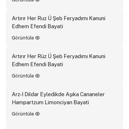
Artırır Her Ruz Ü Şeb Feryadımı Kanuni
Edhem Efendi Bayati
Görüntüle
Artırır Her Rüz Ü Şeb Feryadımı Kanuni
Edhem Efendi Bayati
Görüntüle
Arz-I Dildar Eyledikde Aşıka Cananeler
Hampartzum Limonciyan Bayati
Görüntüle