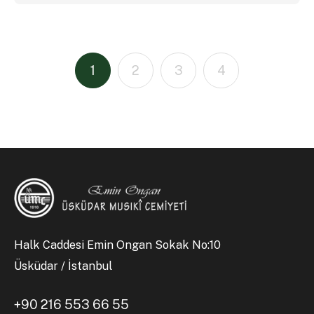
1
2
3
4
Halk Caddesi Emin Ongan Sokak No:10
Üsküdar / İstanbul
+90 216 553 66 55