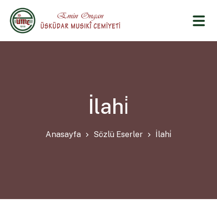
İlahi̇
Anasayfa
Sözlü Eserler
İlahi̇