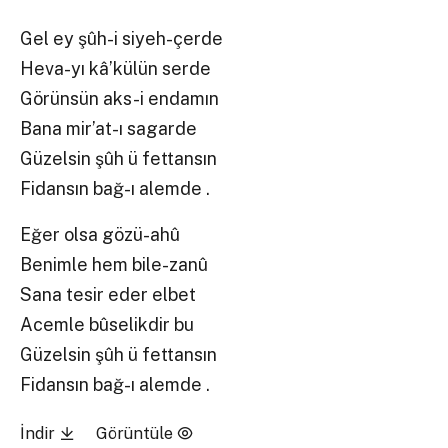
Gel ey şûh-i siyeh-çerde
Heva-yı kâ’külün serde
Görünsün aks-i endamın
Bana mir’at-ı sagarde
Güzelsin şûh ü fettansın
Fidansın bağ-ı alemde .
Eğer olsa gözü-ahû
Benimle hem bile-zanû
Sana tesir eder elbet
Acemle bûselikdir bu
Güzelsin şûh ü fettansın
Fidansın bağ-ı alemde .
İndir
Görüntüle