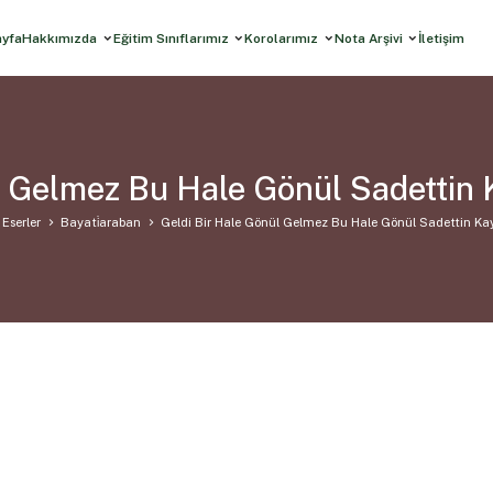
ayfa
Hakkımızda
Eğitim Sınıflarımız
Korolarımız
Nota Arşivi
İletişim
l Gelmez Bu Hale Gönül Sadettin
Eserler
Bayati̇araban
Geldi Bir Hale Gönül Gelmez Bu Hale Gönül Sadettin K