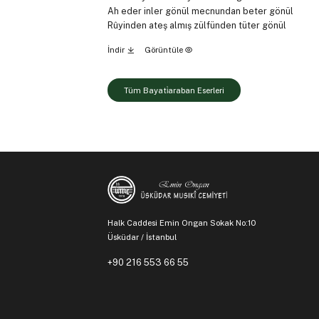
Ah eder inler gönül mecnundan beter gönül
Rûyinden ateş almış zülfünden tüter gönül
İndir
Görüntüle
Tüm Bayati̇araban Eserleri
Halk Caddesi Emin Ongan Sokak No:10
Üsküdar / İstanbul
+90 216 553 66 55