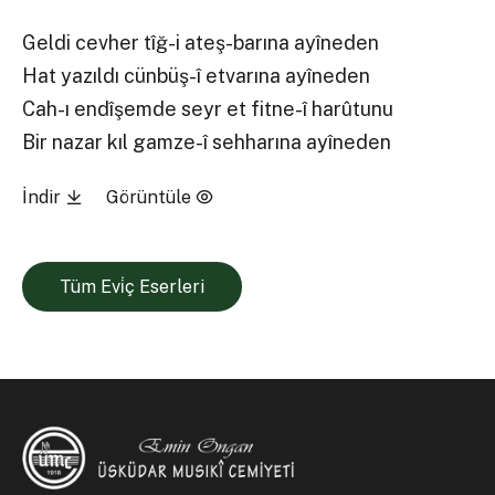
Geldi cevher tîğ-i ateş-barına ayîneden
Hat yazıldı cünbüş-î etvarına ayîneden
Cah-ı endîşemde seyr et fitne-î harûtunu
Bir nazar kıl gamze-î sehharına ayîneden
İndir
Görüntüle
Tüm Evi̇ç Eserleri