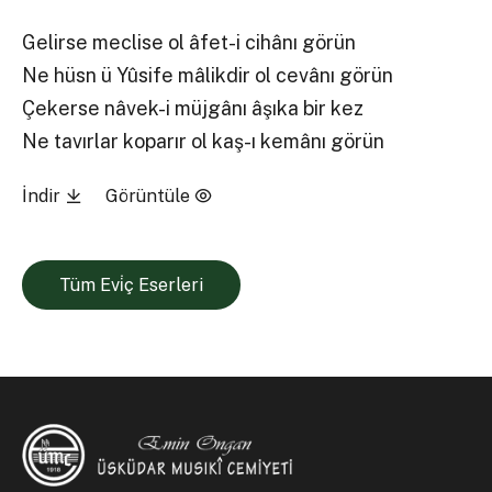
Gelirse meclise ol âfet-i cihânı görün
Ne hüsn ü Yûsife mâlikdir ol cevânı görün
Çekerse nâvek-i müjgânı âşıka bir kez
Ne tavırlar koparır ol kaş-ı kemânı görün
İndir
Görüntüle
Tüm Evi̇ç Eserleri