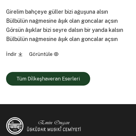
Girelim bahçeye güller bizi ağuşuna alsın
Bülbülün nağmesine âşık olan goncalar açsın
Görsün âşıklar bizi seyre dalsın bir yanda kalsın
Bülbülün nağmesine âşık olan goncalar açsın
İndir
Görüntüle
Tüm Di̇lkeşhaveran Eserleri