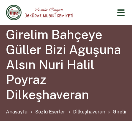
Girelim Bahçeye
Güller Bizi Aguşuna
Alsın Nuri Halil
Poyraz
Dilkeşhaveran
Anasayfa
Sözlü Eserler
Di̇lkeşhaveran
Girelim 