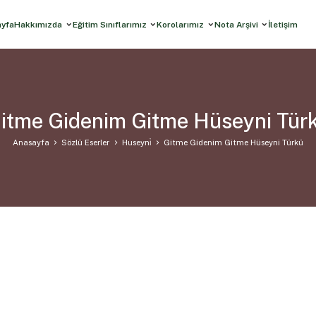
ayfa
Hakkımızda
Eğitim Sınıflarımız
Korolarımız
Nota Arşivi
İletişim
itme Gidenim Gitme Hüseyni Tür
Anasayfa
Sözlü Eserler
Huseyni̇
Gitme Gidenim Gitme Hüseyni Türkü