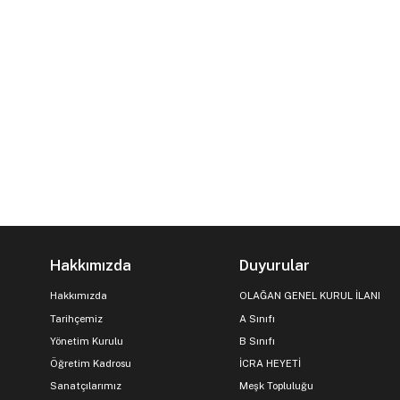
Hakkımızda
Duyurular
Hakkımızda
OLAĞAN GENEL KURUL İLANI
Tarihçemiz
A Sınıfı
Yönetim Kurulu
B Sınıfı
Öğretim Kadrosu
İCRA HEYETİ
Sanatçılarımız
Meşk Topluluğu