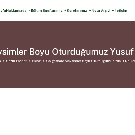
ayfa
Hakkımızda
Eğitim Sınıflarımız
Korolarımız
Nota Arşivi
İletişim
simler Boyu Oturduğumuz Yusuf
a
Sözlü Eserler
Hi̇caz
Gölgesinde Mevsimler Boyu Oturduğumuz Yusuf Nalke