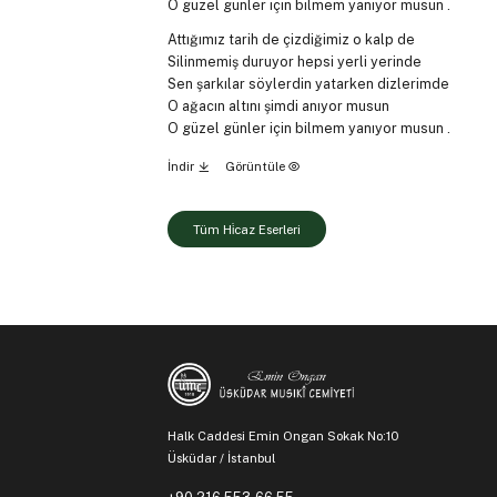
O güzel günler için bilmem yanıyor musun .
Attığımız tarih de çizdiğimiz o kalp de
Silinmemiş duruyor hepsi yerli yerinde
Sen şarkılar söylerdin yatarken dizlerimde
O ağacın altını şimdi anıyor musun
O güzel günler için bilmem yanıyor musun .
İndir
Görüntüle
Tüm Hi̇caz Eserleri
Halk Caddesi Emin Ongan Sokak No:10
Üsküdar / İstanbul