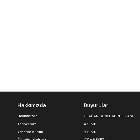
Hakkımızda
Duyurular
Hakkımızda
OLAĞAN GENEL KURUL İLANI
Tarihçemiz
A Sınıfı
Yönetim Kurulu
B Sınıfı
Öğretim Kadrosu
İCRA HEYETİ