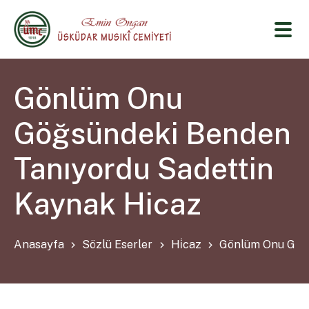
Gönlüm Onu
Göğsündeki Benden
Tanıyordu Sadettin
Kaynak Hicaz
Anasayfa
Sözlü Eserler
Hi̇caz
Gönlüm Onu Göğs