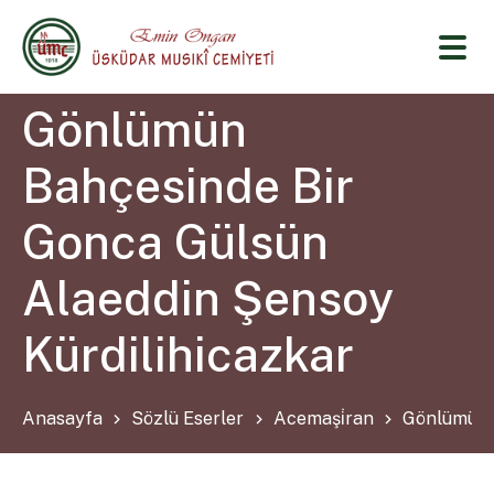
Gönlümün
Bahçesinde Bir
Gonca Gülsün
Alaeddin Şensoy
Kürdilihicazkar
Anasayfa
Sözlü Eserler
Acemaşi̇ran
Gönlümün B