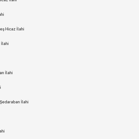
ahi
eş Hicaz İlahi
İlahi
n İlahi
i
Şedaraban İlahi
ahi