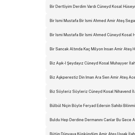
Bir Dertliyim Derdim Vardı Cüneyd Kosal Hüseyni
Bir Ismi Mustafa Bir Ismi Ahmed Amir Ateş Segah
Bir Ismi Mustafa Bir Ismi Ahmed Cüneyd Kosal Hu
Bir Sancak Altında Kaç Milyon Insan Amir Ateş 
Biz Aşık-I Şeydayız Cüneyd Kosal Muhayyer İlah
Biz Aşkperestiz Din Iman Ara Sen Amir Ateş Ace
Biz Söyleriz Söyleriz Cüneyd Kosal Nihavend İl
Bülbül Niçin Böyle Feryad Edersin Sahibi Bilinmi
Buldu Hep Derdine Dermanını Canlar Bu Gece Am
Bütün Dünyaya Küskündüm Amir Ateş Uşşak İlah