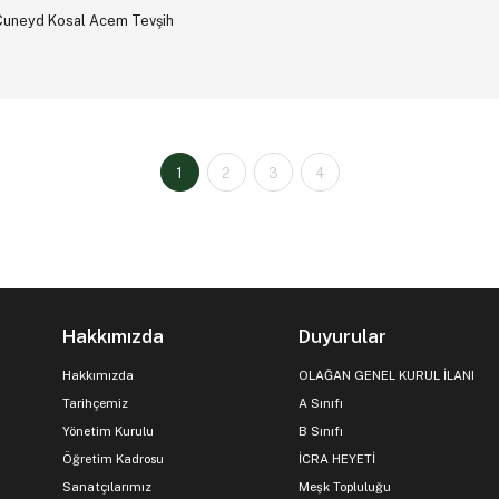
Cuneyd Kosal Acem Tevşih
1
2
3
4
Hakkımızda
Duyurular
Hakkımızda
OLAĞAN GENEL KURUL İLANI
Tarihçemiz
A Sınıfı
Yönetim Kurulu
B Sınıfı
Öğretim Kadrosu
İCRA HEYETİ
Sanatçılarımız
Meşk Topluluğu