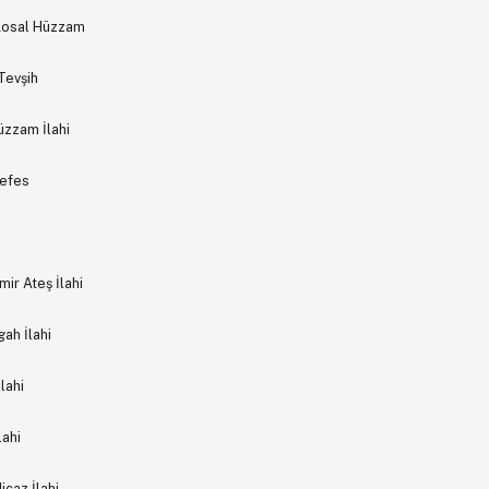
 Kosal Hüzzam
Tevşih
üzzam İlahi
Nefes
ir Ateş İlahi
ah İlahi
lahi
lahi
icaz İlahi