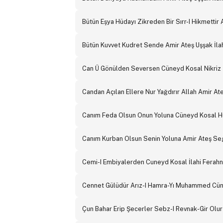
Bütün Eşya Hüdayı Zikreden Bir Sırr-I Hikmettir 
Bütün Kuvvet Kudret Sende Amir Ateş Uşşak İla
Can Ü Gönülden Seversen Cüneyd Kosal Nikriz İ
Candan Açılan Ellere Nur Yağdırır Allah Amir Ate
Canım Feda Olsun Onun Yoluna Cüneyd Kosal H
Canım Kurban Olsun Senin Yoluna Amir Ateş Seg
Cemi-I Embiyalerden Cuneyd Kosal İlahi Ferahn
Cennet Gülüdür Arız-I Hamra-Yı Muhammed Cün
Çun Bahar Erip Şecerler Sebz-I Revnak-Gir Ol