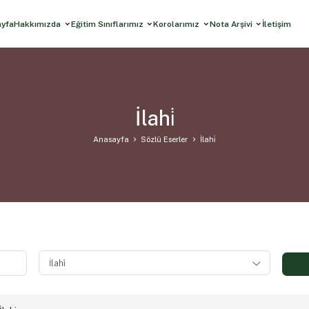
ayfa
Hakkımızda
Eğitim Sınıflarımız
Korolarımız
Nota Arşivi
İletişim
İlahi̇
Anasayfa
Sözlü Eserler
İlahi̇