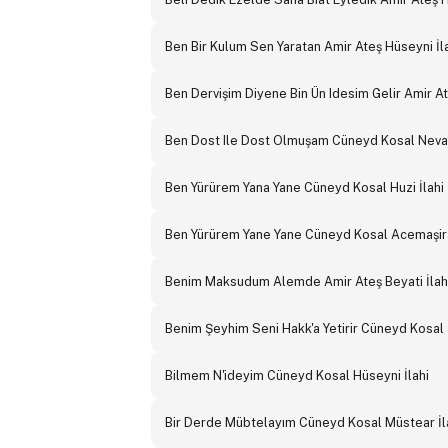
Ben Bir Kulum Sen Yaratan Amir Ateş Hüseyni İl
Ben Dervişim Diyene Bin Ün Idesim Gelir Amir At
Ben Dost Ile Dost Olmuşam Cüneyd Kosal Neva 
Ben Yürürem Yana Yane Cüneyd Kosal Huzi İlahi
Ben Yürürem Yane Yane Cüneyd Kosal Acemaşira
Benim Maksudum Alemde Amir Ateş Beyati İlah
Benim Şeyhim Seni Hakk'a Yetirir Cüneyd Kosal 
Bilmem N'ideyim Cüneyd Kosal Hüseyni İlahi
Bir Derde Mübtelayım Cüneyd Kosal Müstear İl