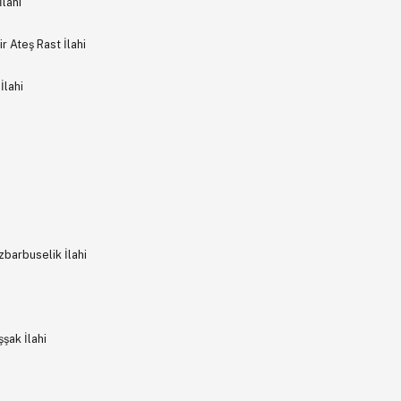
lahi
 Ateş Rast İlahi
İlahi
barbuselik İlahi
şak İlahi