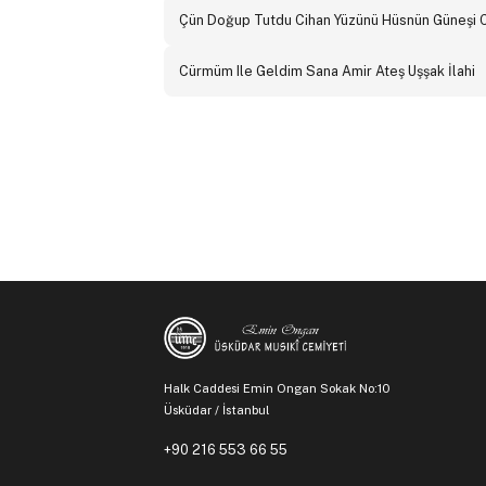
Çün Doğup Tutdu Cihan Yüzünü Hüsnün Güneşi 
Cürmüm Ile Geldim Sana Amir Ateş Uşşak İlahi
Halk Caddesi Emin Ongan Sokak No:10
Üsküdar / İstanbul
+90 216 553 66 55