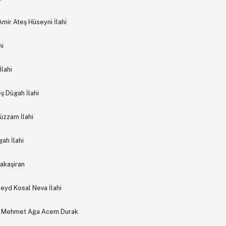
Amir Ateş Hüseyni İlahi
hi
lahi
ş Dügah İlahi
üzzam İlahi
ah İlahi
akaşiran
eyd Kosal Neva İlahi
ur Mehmet Ağa Acem Durak