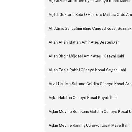
Aç Gözün Gafletden Uyan Cüneyd Kosal Mahur İ
Açıldı Göklerin Babı O Hazrete Minbac Oldu Amir
Ali Almış Sancağını Eline Cüneyd Kosal Suzinak 
Allah Allah İllallah Amir Ateş Bestenigar
Allah Birdir Müjdesi Amir Ateş Hüseyni İlahi
Allah Teala Rabb'i Cüneyd Kosal Segah İlahi
Arz-I Hal Için Sultane Geldim Cüneyd Kosal Araz
Aşk-I Habib'in Cüneyd Kosal Beyati İlahi
Aşkın Meyine Ben Kane Geldim Cüneyd Kosal Uş
Aşkın Meyine Kanmış Cüneyd Kosal Maye İlahi