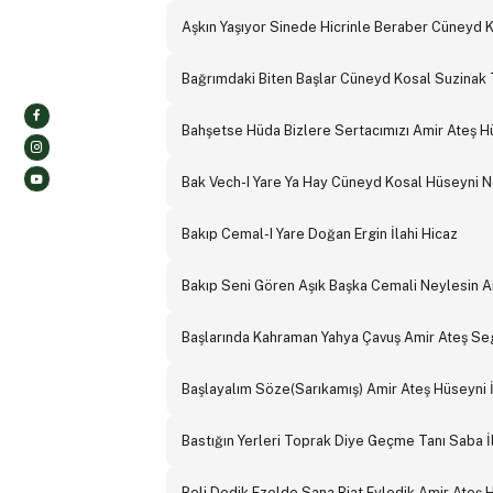
Aşkın Yaşıyor Sinede Hicrinle Beraber Cüneyd
Bağrımdaki Biten Başlar Cüneyd Kosal Suzinak 
Bahşetse Hüda Bizlere Sertacımızı Amir Ateş H
Bak Vech-I Yare Ya Hay Cüneyd Kosal Hüseyni 
Bakıp Cemal-I Yare Doğan Ergin İlahi Hicaz
Bakıp Seni Gören Aşık Başka Cemali Neylesin Am
Başlarında Kahraman Yahya Çavuş Amir Ateş Seg
Başlayalım Söze(Sarıkamış) Amir Ateş Hüseyni İ
Bastığın Yerleri Toprak Diye Geçme Tanı Saba İ
Beli Dedik Ezelde Sana Biat Eyledik Amir Ateş H