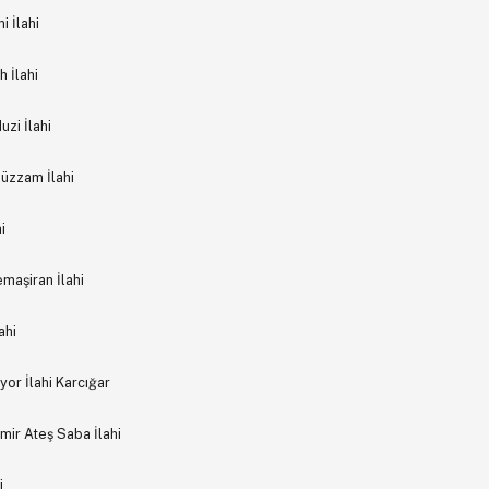
 İlahi
 İlahi
zi İlahi
Hüzzam İlahi
i
maşiran İlahi
ahi
yor İlahi Karcığar
ir Ateş Saba İlahi
i