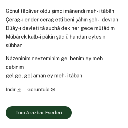
Gönül tâbâver oldu şimdi mânendi meh-i tâbân
Çerağ-ı ender cerağ etti beni şâhın şeh-i devran
Düây-ı devleti tâ subhâ dek her gece mütâdım
Mübârek kalb-i pâkin şâd ü handan eylesin
sübhan
Nâzeninim nevzeminim gel benim ey meh
cebinim
gel gel gel aman ey meh-i tâbân
İndir
Görüntüle
Tüm Arazbar Eserleri