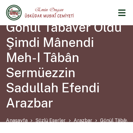
Gönül Tâbâver Oldu
Şimdi Mânendi
Meh-I Tâbân
Sermüezzin
Sadullah Efendi
Arazbar
Anasayfa
Sözlü Eserler
Arazbar
Gönül Tâbâver