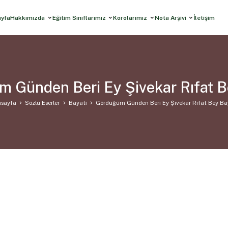
ayfa
Hakkımızda
Eğitim Sınıflarımız
Korolarımız
Nota Arşivi
İletişim
 Günden Beri Ey Şivekar Rıfat B
sayfa
Sözlü Eserler
Bayati̇
Gördüğüm Günden Beri Ey Şivekar Rıfat Bey Ba