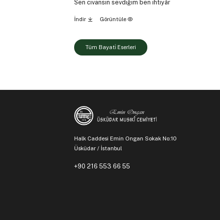
Sen civansın sevdiğim ben ihtiyâr
İndir
Görüntüle
Tüm Bayati̇ Eserleri
Halk Caddesi Emin Ongan Sokak No:10
Üsküdar / İstanbul
+90 216 553 66 55