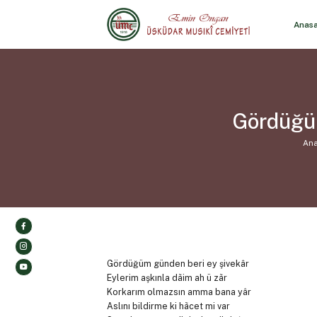
Anas
Gördüğüm
Ana
Gördüğüm günden beri ey şivekâr
Eylerim aşkınla dãim ah ü zãr
Korkarım olmazsın amma bana yâr
Aslını bildirme ki hãcet mi var