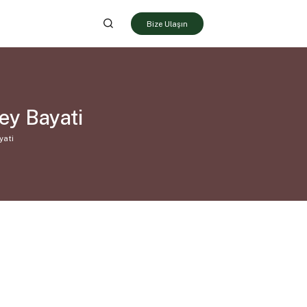
Bize Ulaşın
ey Bayati
yati