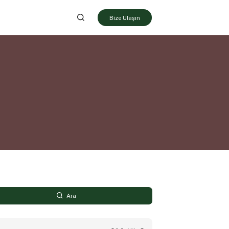
Bize Ulaşın
Ara