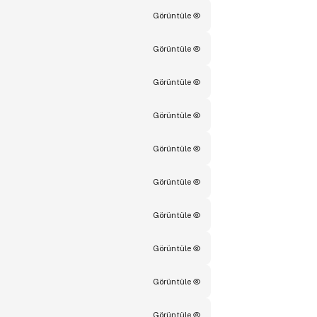
Görüntüle
Görüntüle
Görüntüle
Görüntüle
Görüntüle
Görüntüle
Görüntüle
Görüntüle
Görüntüle
Görüntüle