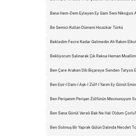
Bana Hem-Dem Eyleyen Ey Gam Seni Nikoğos A
Be Gemici Kullan Dümeni Hicazkar Türkü
Bekledim Fecre Kadar Gelmedin Ah Rakım Elkut
Bekliyorum Salınarak Çık Raksa Heman Muallim
Ben Çare Araken Dili Biçareye Senden Tatyos E
Ben Esir-I Dam-I Aşk-I Zülf-I Yarım Ey Gönül Em
Ben Perişanım Perişan Zülfünün Mecnunuyum Sa
Ben Sana Gönül Vereli Bak Ne Hal Oldum Çorlu'l
Ben Solmuş Bir Yaprak Gülün Dalında Necdet To