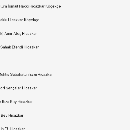
im İsmail Hakkı Hicazkar Köçekçe
akkı Hicazkar Köçekçe
k) Amir Ateş Hicazkar
 Sahak Efendi Hicazkar
Muhlis Sabahattin Ezgi Hicazkar
ri Şençalar Hicazkar
n Rıza Bey Hicazkar
i Bey Hicazkar
ih Ef. Hicazkar