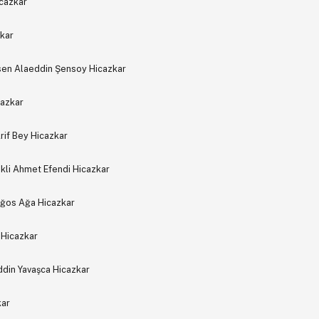
icazkar
zkar
en Alaeddin Şensoy Hicazkar
cazkar
rif Bey Hicazkar
ikli Ahmet Efendi Hicazkar
oğos Ağa Hicazkar
 Hicazkar
din Yavaşca Hicazkar
kar