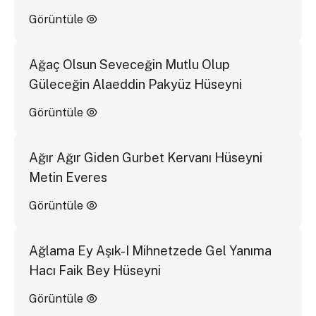
Görüntüle
Ağaç Olsun Seveceğin Mutlu Olup
Güleceğin Alaeddin Pakyüz Hüseyni
Görüntüle
Ağır Ağır Giden Gurbet Kervanı Hüseyni
Metin Everes
Görüntüle
Ağlama Ey Aşık-I Mihnetzede Gel Yanıma
Hacı Faik Bey Hüseyni
Görüntüle