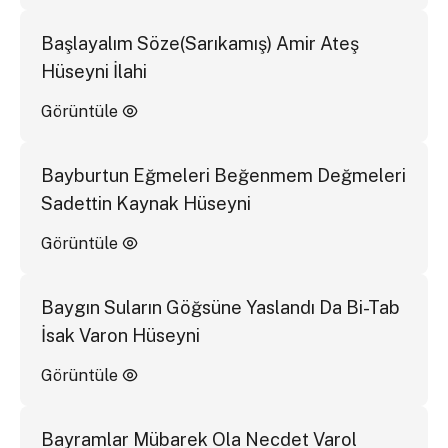
Başlayalım Söze(Sarıkamış) Amir Ateş
Hüseyni İlahi
Görüntüle
Bayburtun Eğmeleri Beğenmem Değmeleri
Sadettin Kaynak Hüseyni
Görüntüle
Baygın Suların Göğsüne Yaslandı Da Bi-Tab
İsak Varon Hüseyni
Görüntüle
Bayramlar Mübarek Ola Necdet Varol