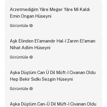
Arzetmediğim Yâre Meğer Yâre Mi Kaldı
Emin Ongan Hüseyni
Görüntüle
Aşk Elinden El'amandır Hal-I Zarım El'aman
Nihat Adlim Hüseyni
Görüntüle
Aşka Düştüm Can Ü Dil Müft-I Civanan Oldu
Hep Bekir Sıdkı Sezgin Hüseyni
Görüntüle
Aşka Düştüm Can-Ü Dil Müft-I Civanan Oldu