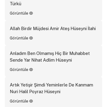
Türkü
Görüntüle
Allah Birdir Müjdesi Amir Ateş Hüseyni İlahi
Görüntüle
Anladım Ben Olmamış Hiç Bir Muhabbet
Sende Yar Nihat Adlim Hüseyni
Görüntüle
Artık Yetişir Şimdi Yeminlerle De Kanmam
Nuri Halil Poyraz Hüseyni
Görüntüle