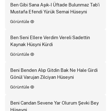
Ben Gibi Sana Aşık-I Üftade Bulunmaz Tab'i
Mustafa Efendi Yürük Semai Hüseyni
Görüntüle
Ben Seni Ellere Verdim Vereli Sadettin
Kaynak Hüsyni Kürdi
Görüntüle
Beni Benden Alıp Gitdin Bak Ne Hale Girdi
Gönül Varujan Zilciyan Hüseyni
Görüntüle
Beni Candan Sevene Yar Olurum Şevki Bey
Hüseyni