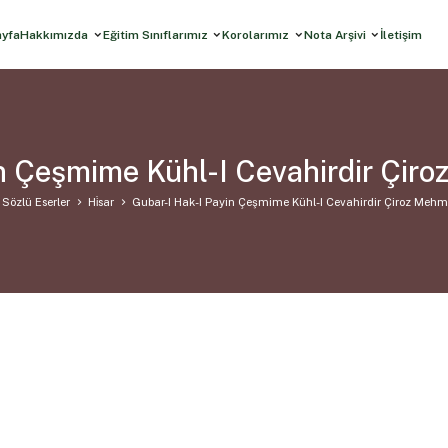
ayfa
Hakkımızda
Eğitim Sınıflarımız
Korolarımız
Nota Arşivi
İletişim
n Çeşmime Kühl-I Cevahirdir Çir
Sözlü Eserler
Hi̇sar
Gubar-I Hak-I Payin Çeşmime Kühl-I Cevahirdir Çiroz Mehm