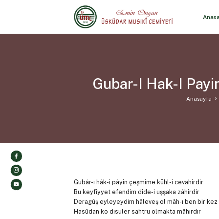
Anas
Gubar-I Hak-I Payi
Anasayfa
Gubâr-ı hâk-i pâyin çeşmime kühl-i cevahirdir
Bu keyfiyyet efendim dide-i uşşaka zâhirdir
Deragûş eyleyeydim hâleveş ol mâh-ı ben bir kez
Hasûdan ko disüler sahtru olmakta mâhirdir