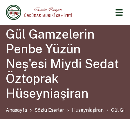
Gül Gamzelerin
Penbe Yüzün
Neş'esi Miydi Sedat
Öztoprak
Hüseyniaşiran
Anasayfa
Sözlü Eserler
Huseyni̇aşi̇ran
Gül Gamz