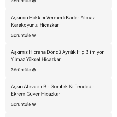
Görüntüle
Aşkımın Hakkını Vermedi Kader Yılmaz
Karakoyunlu Hicazkar
Görüntüle
Aşkımız Hicrana Döndü Ayrılık Hiç Bitmiyor
Yılmaz Yüksel Hicazkar
Görüntüle
Aşkın Alevden Bir Gömlek Ki Tendedir
Ekrem Güyer Hicazkar
Görüntüle