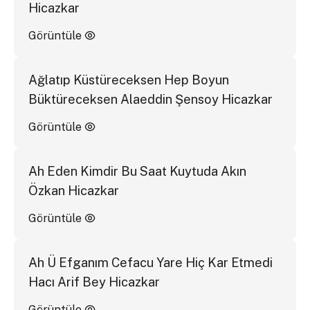
Hicazkar
Görüntüle
Ağlatıp Küstüreceksen Hep Boyun
Büktüreceksen Alaeddin Şensoy Hicazkar
Görüntüle
Ah Eden Kimdir Bu Saat Kuytuda Akın
Özkan Hicazkar
Görüntüle
Ah Ü Efganım Cefacu Yare Hiç Kar Etmedi
Hacı Arif Bey Hicazkar
Görüntüle