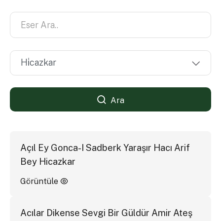
Ara
Açıl Ey Gonca-I Sadberk Yaraşır Hacı Arif
Bey Hicazkar
Görüntüle
Acılar Dikense Sevgi Bir Güldür Amir Ateş