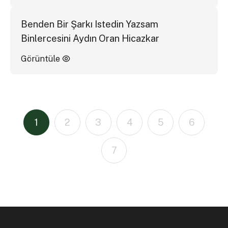
Benden Bir Şarkı Istedin Yazsam
Binlercesini Aydın Oran Hicazkar
Görüntüle
1
2
3
4
5
6
7