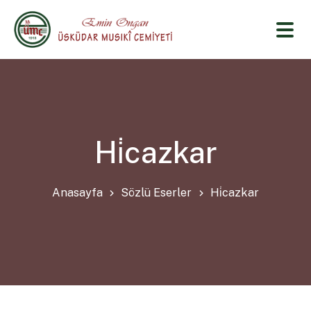
Hi̇cazkar
Anasayfa
Sözlü Eserler
Hi̇cazkar