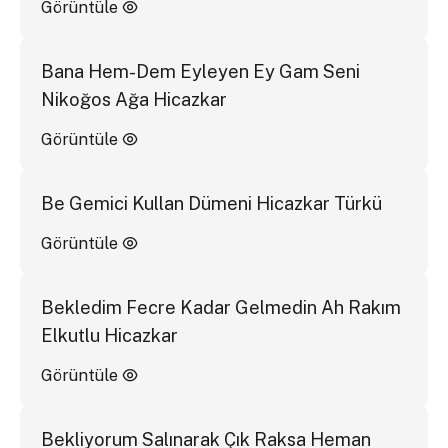
Görüntüle
Bana Hem-Dem Eyleyen Ey Gam Seni
Nikoğos Ağa Hicazkar
Görüntüle
Be Gemici Kullan Dümeni Hicazkar Türkü
Görüntüle
Bekledim Fecre Kadar Gelmedin Ah Rakım
Elkutlu Hicazkar
Görüntüle
Bekliyorum Salınarak Çık Raksa Heman