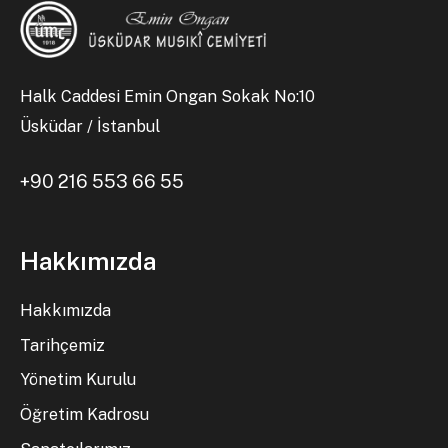
Halk Caddesi Emin Ongan Sokak No:10
Üsküdar / İstanbul
+90 216 553 66 55
Hakkımızda
Hakkımızda
Tarihçemiz
Yönetim Kurulu
Öğretim Kadrosu