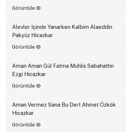
Görüntüle
Alevler Içinde Yanarken Kalbim Alaeddin
Pakyüz Hicazkar
Görüntüle
Aman Aman Gül Fatma Muhlis Sabahattin
Ezgi Hicazkar
Görüntüle
Aman Vermez Sana Bu Dert Ahmet Özkök
Hicazkar
Görüntüle