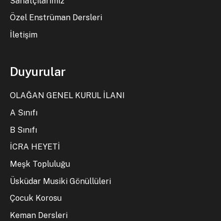
Sanatçılarımız
Özel Enstrüman Dersleri
İletişim
Duyurular
OLAĞAN GENEL KURUL İLANI
A Sınıfı
B Sınıfı
İCRA HEYETİ
Meşk Topluluğu
Üsküdar Musiki Gönüllüleri
Çocuk Korosu
Keman Dersleri