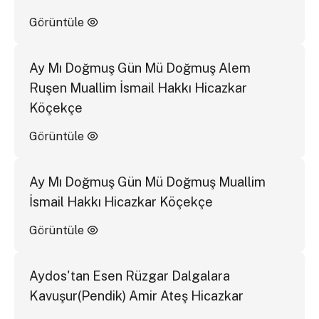
Görüntüle
Ay Mı Doğmuş Gün Mü Doğmuş Alem
Ruşen Muallim İsmail Hakkı Hicazkar
Köçekçe
Görüntüle
Ay Mı Doğmuş Gün Mü Doğmuş Muallim
İsmail Hakkı Hicazkar Köçekçe
Görüntüle
Aydos'tan Esen Rüzgar Dalgalara
Kavuşur(Pendik) Amir Ateş Hicazkar