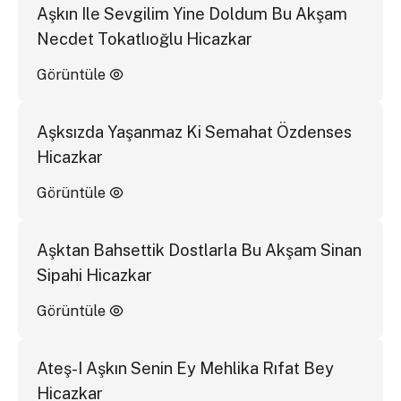
Aşkın Ile Sevgilim Yine Doldum Bu Akşam
Necdet Tokatlıoğlu Hicazkar
Görüntüle
Aşksızda Yaşanmaz Ki Semahat Özdenses
Hicazkar
Görüntüle
Aşktan Bahsettik Dostlarla Bu Akşam Sinan
Sipahi Hicazkar
Görüntüle
Ateş-I Aşkın Senin Ey Mehlika Rıfat Bey
Hicazkar