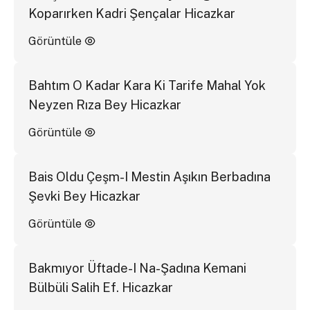
Koparırken Kadri Şençalar Hicazkar
Görüntüle
Bahtım O Kadar Kara Ki Tarife Mahal Yok
Neyzen Rıza Bey Hicazkar
Görüntüle
Bais Oldu Çeşm-I Mestin Aşıkın Berbadına
Şevki Bey Hicazkar
Görüntüle
Bakmıyor Üftade-I Na-Şadına Kemani
Bülbüli Salih Ef. Hicazkar