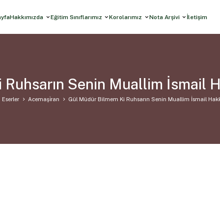
ayfa
Hakkımızda
Eğitim Sınıflarımız
Korolarımız
Nota Arşivi
İletişim
 Ruhsarın Senin Muallim İsmail 
 Eserler
Acemaşi̇ran
Gül Müdür Bilmem Ki Ruhsarın Senin Muallim İsmail Hak