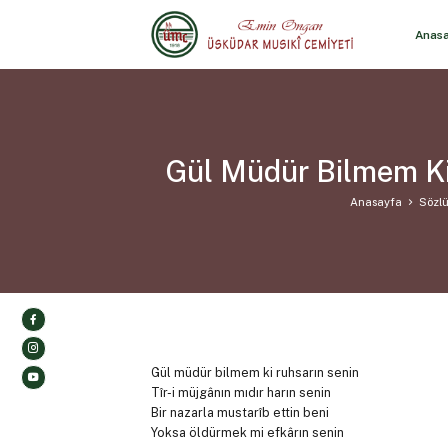
Anas
Gül Müdür Bilmem Ki
Anasayfa
Sözlü
Gül müdür bilmem ki ruhsarın senin
Tîr-i müjgânın mıdır harın senin
Bir nazarla mustarîb ettin beni
Yoksa öldürmek mi efkârın senin