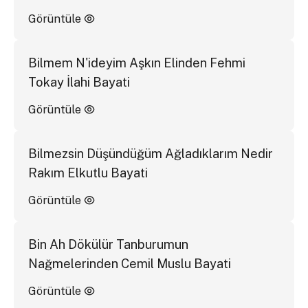
Görüntüle
Bilmem N'ideyim Aşkın Elinden Fehmi
Tokay İlahi Bayati
Görüntüle
Bilmezsin Düşündüğüm Ağladıklarım Nedir
Rakım Elkutlu Bayati
Görüntüle
Bin Ah Dökülür Tanburumun
Nağmelerinden Cemil Muslu Bayati
Görüntüle