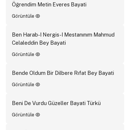
Öğrendim Metin Everes Bayati
Görüntüle
Ben Harab-I Nergis-I Mestanınım Mahmud
Celaleddin Bey Bayati
Görüntüle
Bende Oldum Bir Dilbere Rıfat Bey Bayati
Görüntüle
Beni De Vurdu Güzeller Bayati Türkü
Görüntüle