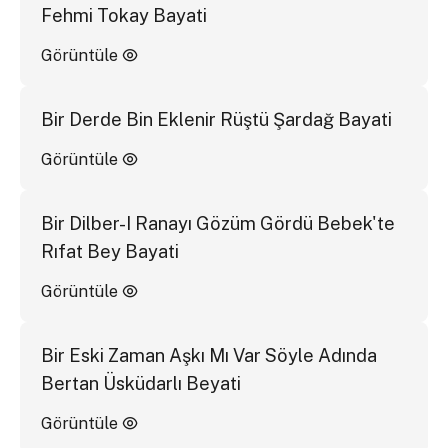
Fehmi Tokay Bayati
Görüntüle
Bir Derde Bin Eklenir Rüştü Şardağ Bayati
Görüntüle
Bir Dilber-I Ranayı Gözüm Gördü Bebek'te
Rıfat Bey Bayati
Görüntüle
Bir Eski Zaman Aşkı Mı Var Söyle Adında
Bertan Üsküdarlı Beyati
Görüntüle