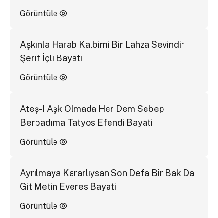
Görüntüle
Aşkınla Harab Kalbimi Bir Lahza Sevindir
Şerif İçli Bayati
Görüntüle
Ateş-I Aşk Olmada Her Dem Sebep
Berbadıma Tatyos Efendi Bayati
Görüntüle
Ayrılmaya Kararlıysan Son Defa Bir Bak Da
Git Metin Everes Bayati
Görüntüle