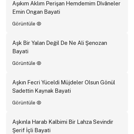
Aşıkım Aklım Perişan Hemdemim Dîvâneler
Emin Ongan Bayati
Görüntüle
Aşk Bir Yalan Değil De Ne Ali Şenozan
Bayati
Görüntüle
Aşkın Fecri Yüceldi Müjdeler Olsun Gönül
Sadettin Kaynak Bayati
Görüntüle
Aşkınla Harab Kalbimi Bir Lahza Sevindir
Şerif İçli Bayati