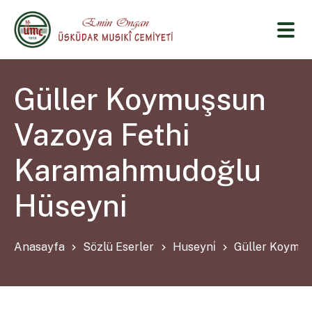
Güller Koymuşsun
Vazoya Fethi
Karamahmudoğlu
Hüseyni
Anasayfa
Sözlü Eserler
Huseyni̇
Güller Koymuş