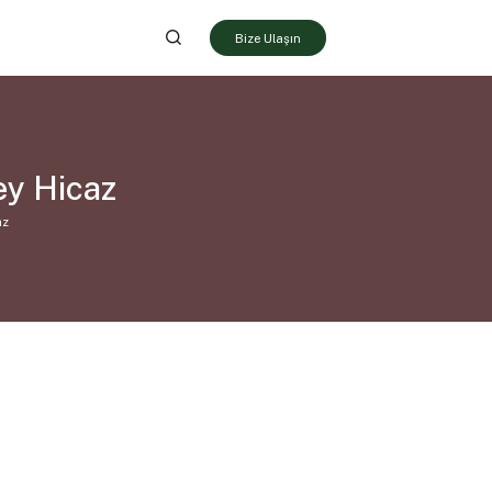
Bize Ulaşın
ey Hicaz
az