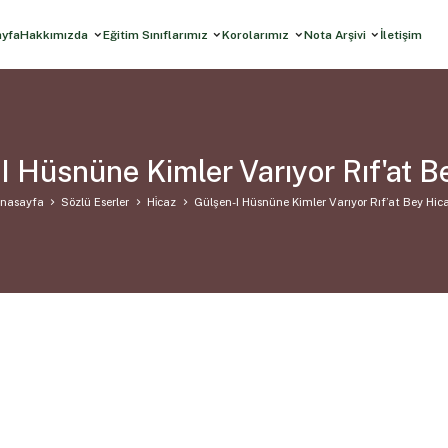
ayfa
Hakkımızda
Eğitim Sınıflarımız
Korolarımız
Nota Arşivi
İletişim
I Hüsnüne Kimler Varıyor Rıf'at B
nasayfa
Sözlü Eserler
Hi̇caz
Gülşen-I Hüsnüne Kimler Varıyor Rıf’at Bey Hic