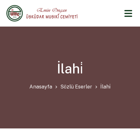
İlahi̇
Anasayfa
Sözlü Eserler
İlahi̇