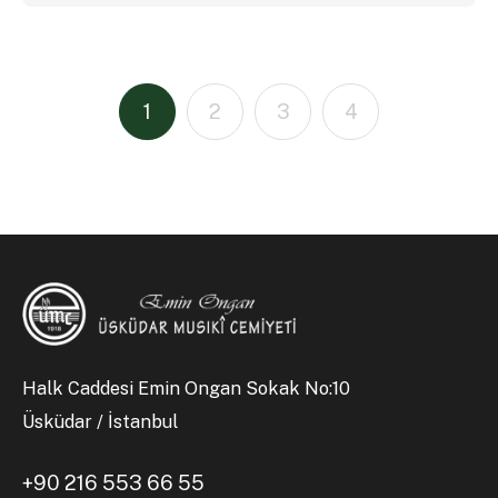
1
2
3
4
Halk Caddesi Emin Ongan Sokak No:10
Üsküdar / İstanbul
+90 216 553 66 55