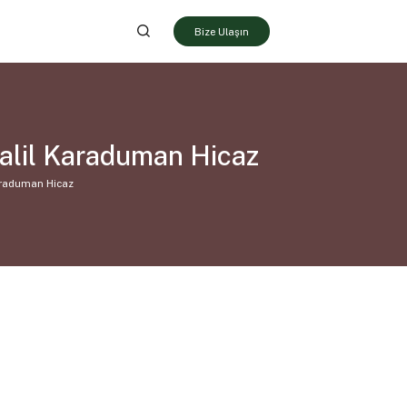
Bize Ulaşın
alil Karaduman Hicaz
araduman Hicaz