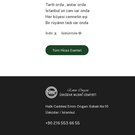
Tarih orda , anılar orda
İstanbul’un canı var onda
Her köşesi cennetin eşi
Bir rüyânın tadı var onda
İndir
Görüntüle
Tüm Hi̇caz Eserleri
Halk Caddesi Emin Ongan Sokak No:10
Üsküdar / İstanbul
+90 216 553 66 55