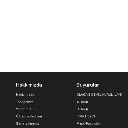
Hakkımızda
Duyurular
Hakkımızda
OLAĞAN GENEL KURUL İLANI
Tarihçemiz
A Sınıfı
Yönetim Kurulu
B Sınıfı
Öğretim Kadrosu
İCRA HEYETİ
Sanatçılarımız
Meşk Topluluğu