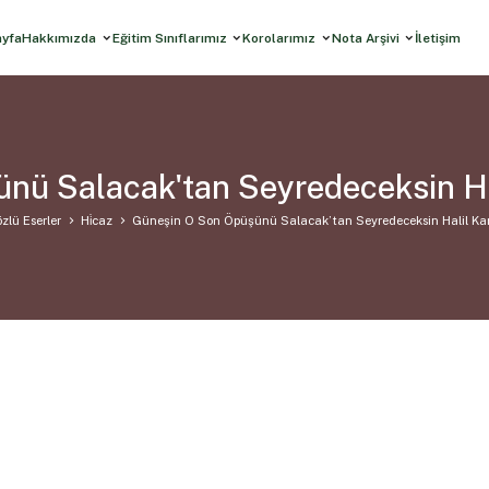
ayfa
Hakkımızda
Eğitim Sınıflarımız
Korolarımız
Nota Arşivi
İletişim
nü Salacak'tan Seyredeceksin H
zlü Eserler
Hi̇caz
Güneşin O Son Öpüşünü Salacak’tan Seyredeceksin Halil K