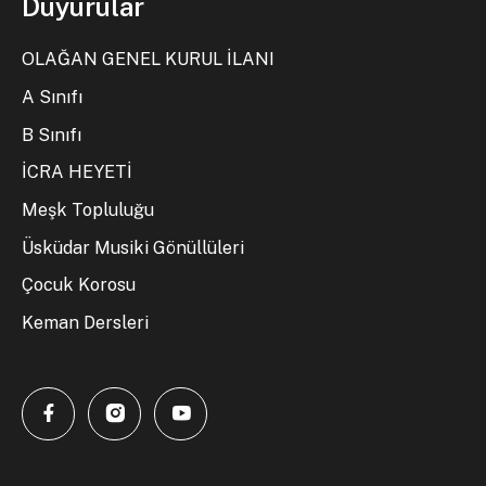
Duyurular
OLAĞAN GENEL KURUL İLANI
A Sınıfı
B Sınıfı
İCRA HEYETİ
Meşk Topluluğu
Üsküdar Musiki Gönüllüleri
Çocuk Korosu
Keman Dersleri