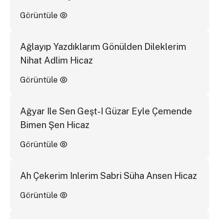
Görüntüle
Ağlayıp Yazdıklarım Gönülden Dileklerim
Nihat Adlim Hicaz
Görüntüle
Ağyar Ile Sen Geşt-I Güzar Eyle Çemende
Bimen Şen Hicaz
Görüntüle
Ah Çekerim Inlerim Sabri Süha Ansen Hicaz
Görüntüle