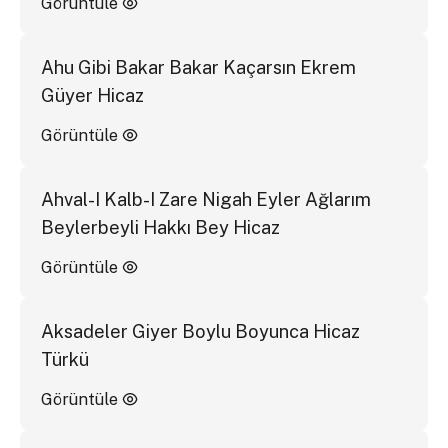
Görüntüle
Ahu Gibi Bakar Bakar Kaçarsın Ekrem
Güyer Hicaz
Görüntüle
Ahval-I Kalb-I Zare Nigah Eyler Ağlarım
Beylerbeyli Hakkı Bey Hicaz
Görüntüle
Aksadeler Giyer Boylu Boyunca Hicaz
Türkü
Görüntüle