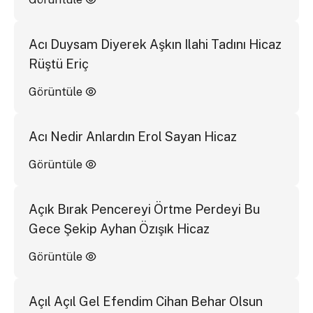
Acı Duysam Diyerek Aşkın Ilahi Tadını Hicaz
Rüştü Eriç
Görüntüle
Acı Nedir Anlardın Erol Sayan Hicaz
Görüntüle
Açık Bırak Pencereyi Örtme Perdeyi Bu
Gece Şekip Ayhan Özışık Hicaz
Görüntüle
Açıl Açıl Gel Efendim Cihan Behar Olsun