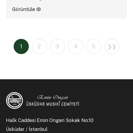
Görüntüle
1
2
3
4
5
❯❯
Halk Caddesi Emin Ongan Sokak No:10
Üsküdar / İstanbul