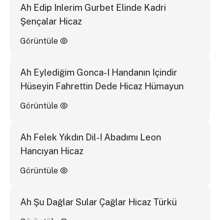
Ah Edip Inlerim Gurbet Elinde Kadri
Şençalar Hicaz
Görüntüle
Ah Eylediğim Gonca-I Handanın Içindir
Hüseyin Fahrettin Dede Hicaz Hümayun
Görüntüle
Ah Felek Yıkdın Dil-I Abadımı Leon
Hancıyan Hicaz
Görüntüle
Ah Şu Dağlar Sular Çağlar Hicaz Türkü