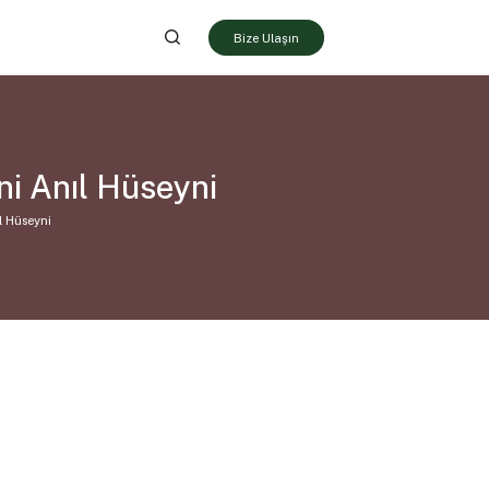
Bize Ulaşın
i Anıl Hüseyni
l Hüseyni