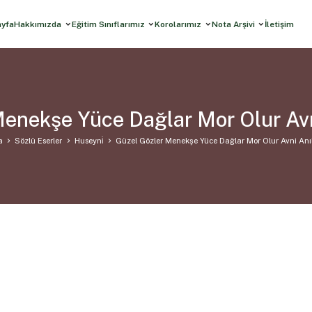
ayfa
Hakkımızda
Eğitim Sınıflarımız
Korolarımız
Nota Arşivi
İletişim
Menekşe Yüce Dağlar Mor Olur Avn
a
Sözlü Eserler
Huseyni̇
Güzel Gözler Menekşe Yüce Dağlar Mor Olur Avni Anı