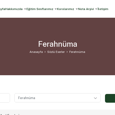
ayfa
Hakkımızda
Eğitim Sınıflarımız
Korolarımız
Nota Arşivi
İletişim
Ferahnüma
Anasayfa
Sözlü Eserler
Ferahnüma