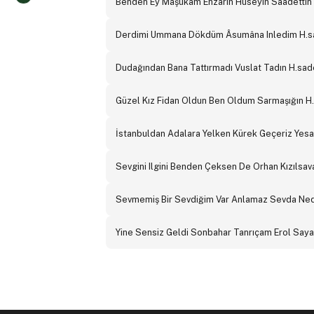
Benden Ey Maşukam Enzarın Hüseyin Saadettin
Derdimi Ummana Dökdüm Âsumâna Inledim H.sa
Dudağından Bana Tattırmadı Vuslat Tadın H.sad
Güzel Kız Fidan Oldun Ben Oldum Sarmaşığın H
İstanbuldan Adalara Yelken Kürek Geçeriz Yes
Sevgini Ilgini Benden Çeksen De Orhan Kızılsa
Sevmemiş Bir Sevdiğim Var Anlamaz Sevda Nedi
Yine Sensiz Geldi Sonbahar Tanrıçam Erol Say